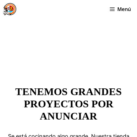
Saltar
Menú
al
contenido
TENEMOS GRANDES
PROYECTOS POR
ANUNCIAR
Se está cocinando algo grande. Nuestra tienda