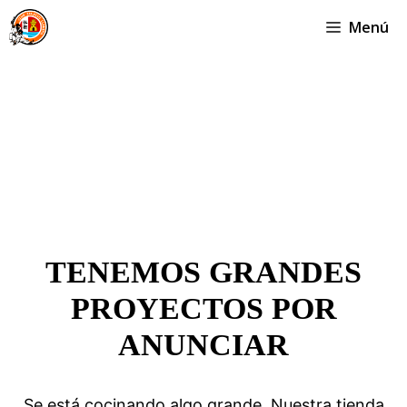
Saltar
Menú
al
contenido
TENEMOS GRANDES
PROYECTOS POR
ANUNCIAR
Se está cocinando algo grande. Nuestra tienda