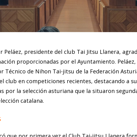
er Peláez, presidente del club Tai Jitsu Llanera, agra
mación proporcionadas por el Ayuntamiento. Peláez
 Técnico de Nihon Tai-jitsu de la Federación Asturi
el club en competiciones recientes, destacando a su
s por la selección asturiana que la situaron segund
elección catalana.
s
ó que por primera vez el Club Tai-jitsu Llanera for